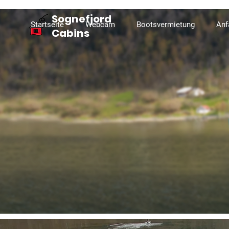
Sognefjord
Startseite
Webcam
Bootsvermietung
Anf
Cabins